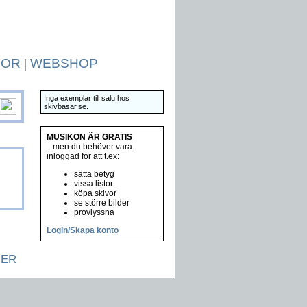
TOR
|
WEBSHOP
Inga exemplar till salu hos
skivbasar.se.
MUSIKON ÄR GRATIS
...men du behöver vara
inloggad för att t.ex:
sätta betyg
vissa listor
köpa skivor
se större bilder
provlyssna
Login/Skapa konto
NER