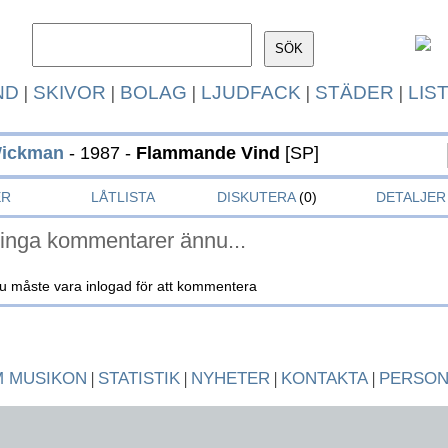
ND
|
SKIVOR
|
BOLAG
|
LJUDFACK
|
STÄDER
|
LIS
Wickman
- 1987 -
Flammande Vind
[SP]
ER
LÅTLISTA
DISKUTERA
(0)
DETALJER
inga kommentarer ännu...
u måste vara inlogad för att kommentera
 MUSIKON
|
STATISTIK
|
NYHETER
|
KONTAKTA
|
PERSO