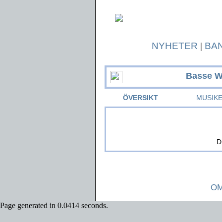
NYHETER
|
BA
Basse 
ÖVERSIKT
MUSIK
D
OM
Page generated in 0.0414 seconds.