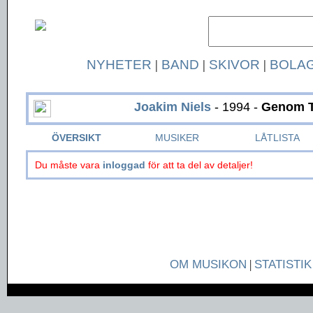
NYHETER
|
BAND
|
SKIVOR
|
BOLA
Joakim Niels
- 1994 -
Genom T
ÖVERSIKT
MUSIKER
LÅTLISTA
Du måste vara
inloggad
för att ta del av detaljer!
OM MUSIKON
|
STATISTIK
Page generated in 0.0382 seconds.