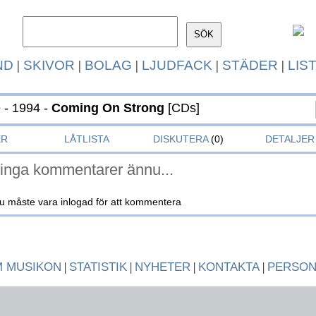
ND
|
SKIVOR
|
BOLAG
|
LJUDFACK
|
STÄDER
|
LIS
e
- 1994 -
Coming On Strong
[CDs]
ER
LÅTLISTA
DISKUTERA
(0)
DETALJER
inga kommentarer ännu...
u måste vara inlogad för att kommentera
 MUSIKON
|
STATISTIK
|
NYHETER
|
KONTAKTA
|
PERSO