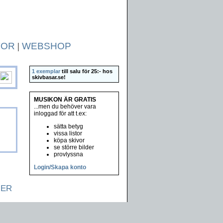
TOR
|
WEBSHOP
1 exemplar
till salu för 25:- hos
skivbasar.se
!
MUSIKON ÄR GRATIS
...men du behöver vara
inloggad för att t.ex:
sätta betyg
vissa listor
köpa skivor
se större bilder
provlyssna
Login/Skapa konto
NER