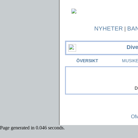
NYHETER
|
BA
Div
ÖVERSIKT
MUSIK
D
OM
Page generated in 0.046 seconds.