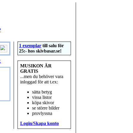
P
1 exemplar
till salu för
25:- hos
skivbasar.se
!
R
MUSIKON ÄR
GRATIS
...men du behöver vara
inloggad för att t.ex:
sätta betyg
vissa listor
köpa skivor
se större bilder
provlyssna
Login/Skapa konto