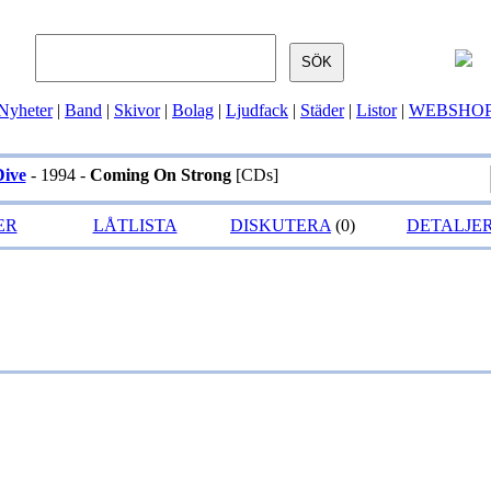
Nyheter
|
Band
|
Skivor
|
Bolag
|
Ljudfack
|
Städer
|
Listor
|
WEBSHO
Dive
- 1994 -
Coming On Strong
[CDs]
ER
LÅTLISTA
DISKUTERA
(0)
DETALJE