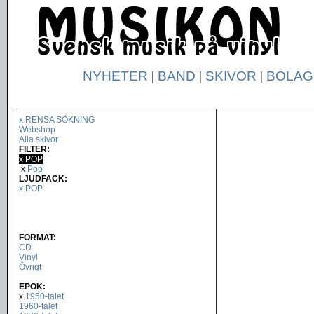
NYHETER
|
BAND
|
SKIVOR
|
BOLAG
x RENSA SÖKNING
Webshop
Alla skivor
FILTER:
x POP
x
Pop
LJUDFACK:
x POP
FORMAT:
CD
Vinyl
Övrigt
EPOK:
x
1950-talet
1960-talet