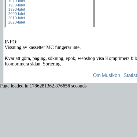
1970-talet
1980-talet
1990-talet
2000-talet
2010-talet
2020-talet
INFO:
Vissning av kassetter MC fungerar inte.
Kvar att göra, paging, sökning, epok, webshop visa Komprimera bil
Komprimera sidan. Sortering
Om Musikon
|
Statist
Page loaded in 1786281362.876656 seconds