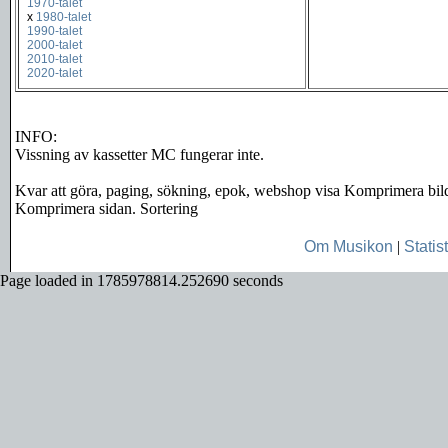
1970-talet
x
1980-talet
1990-talet
2000-talet
2010-talet
2020-talet
INFO:
Vissning av kassetter MC fungerar inte.
Kvar att göra, paging, sökning, epok, webshop visa Komprimera bil
Komprimera sidan. Sortering
Om Musikon
|
Statist
Page loaded in 1785978814.252690 seconds