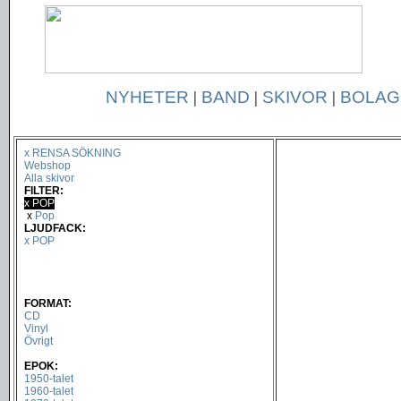
NYHETER
|
BAND
|
SKIVOR
|
BOLAG
x RENSA SÖKNING
Webshop
Alla skivor
FILTER:
x POP
x
Pop
LJUDFACK:
x POP
FORMAT:
CD
Vinyl
Övrigt
EPOK:
1950-talet
1960-talet