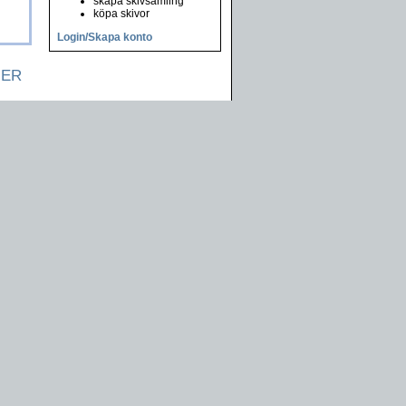
skapa skivsamling
köpa skivor
Login/Skapa konto
NER