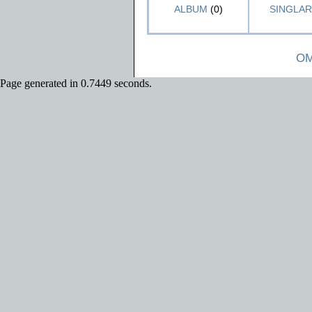
ALBUM
(0)
SINGLAR 
OM
Page generated in 0.7449 seconds.