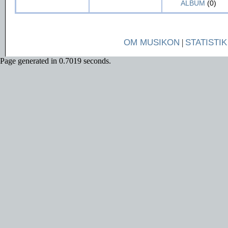
ALBUM
(0)
OM MUSIKON
|
STATISTIK
Page generated in 0.7019 seconds.