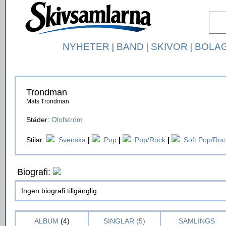
NYHETER
|
BAND
|
SKIVOR
|
BOLA
Trondman
Mats Trondman
Städer:
Olofström
Stilar:
Svenska
|
Pop
|
Pop/Rock
|
Soft Pop/Roc
Biografi:
Ingen biografi tillgänglig
ALBUM
(4)
SINGLAR (5)
SAMLINGS