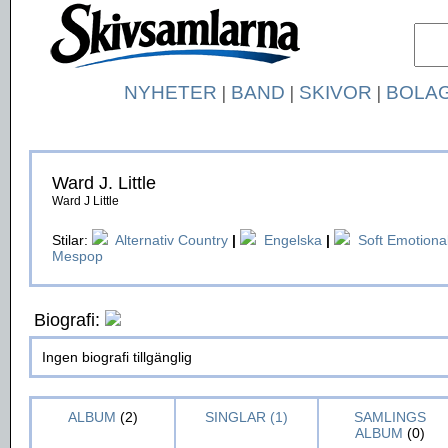
NYHETER
|
BAND
|
SKIVOR
|
BOLA
Ward J. Little
Ward J Little
Stilar:
Alternativ Country
|
Engelska
|
Soft Emotiona
Mespop
Biografi:
Ingen biografi tillgänglig
ALBUM
(2)
SINGLAR (1)
SAMLINGS
ALBUM
(0)