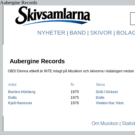
Aubergine Records
NYHETER
|
BAND
|
SKIVOR
|
BOLA
Aubergine Records
OBS! Denna etikett är INTE inlagt på Musikon och skivorna i katalogen nedan ä
Artist
År
Skiva
Barbro Hörberg
-
1975
-
Gråt I Gräset
Dolls
-
1975
-
Dolls
Kjell Hansson
-
1976
-
Vinden Har Vänt
Om Musikon
|
Statist