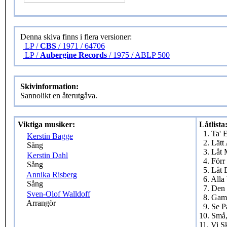
Denna skiva finns i flera versioner:
LP /
CBS
/ 1971 / 64706
LP /
Aubergine Records
/ 1975 / ABLP 500
Skivinformation:
Sannolikt en återutgåva.
Viktiga musiker:
Låtlista
1. Ta'
Kerstin Bagge
2. Lätt
Sång
3. Låt 
Kerstin Dahl
4. Förr
Sång
5. Låt 
Annika Risberg
6. Alla
Sång
7. Den 
Sven-Olof Walldoff
8. Gam
Arrangör
9. Se P
10. Små
11. Vi S