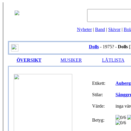
Nyheter
|
Band
|
Skivor
|
Bol
Dolls
- 1975? -
Dolls
[
ÖVERSIKT
MUSIKER
LÅTLISTA
Etikett:
Auberg
Stilar:
Sånggr
Värde:
inga vär
Betyg: