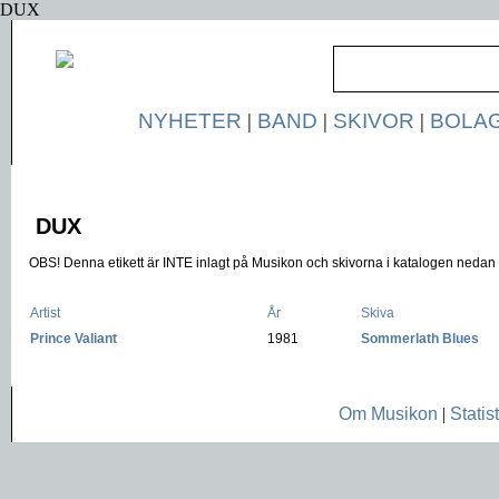
DUX
NYHETER
|
BAND
|
SKIVOR
|
BOLA
DUX
OBS! Denna etikett är INTE inlagt på Musikon och skivorna i katalogen nedan ä
Artist
År
Skiva
Prince Valiant
-
1981
-
Sommerlath Blues
Om Musikon
|
Statist