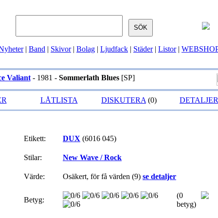
Nyheter
|
Band
|
Skivor
|
Bolag
|
Ljudfack
|
Städer
|
Listor
|
WEBSHO
ce Valiant
- 1981 -
Sommerlath Blues
[SP]
ER
LÅTLISTA
DISKUTERA
(0)
DETALJE
Etikett:
DUX
(6016 045)
Stilar:
New Wave / Rock
Värde:
Osäkert, för få värden (9)
se detaljer
(0
Betyg:
betyg)