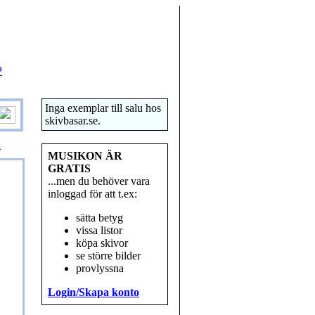
P
Inga exemplar till salu hos
skivbasar.se.
R
MUSIKON ÄR
GRATIS
...men du behöver vara
inloggad för att t.ex:
sätta betyg
vissa listor
köpa skivor
se större bilder
provlyssna
Login/Skapa konto