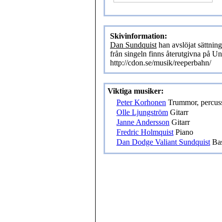
Skivinformation:
Dan Sundquist
han avslöjat sättnin
från singeln finns återutgivna på 
http://cdon.se/musik/reeperbahn/
Viktiga musiker:
Peter Korhonen
Trummor, percus
Olle Ljungström
Gitarr
Janne Andersson
Gitarr
Fredric Holmquist
Piano
Dan Dodge Valiant Sundquist
Bas