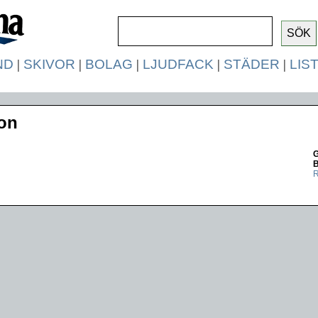
ND
|
SKIVOR
|
BOLAG
|
LJUDFACK
|
STÄDER
|
LIS
son
G
R