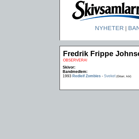
NYHETER
|
BA
Fredrik Frippe John
OBSERVERA!
Skivor:
Bandmedlem:
1993
Redleif Zombies
-
Sveket
(Gitarr, kör)