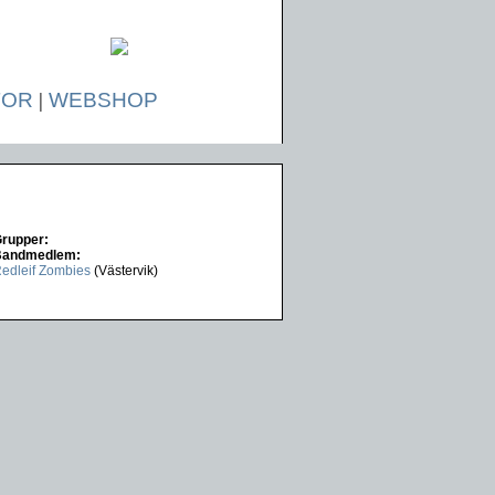
TOR
|
WEBSHOP
rupper:
Bandmedlem:
edleif Zombies
(Västervik)