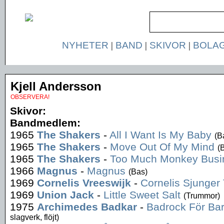
NYHETER
|
BAND
|
SKIVOR
|
BOLA
Kjell Andersson
OBSERVERA!
Skivor:
Bandmedlem:
1965
The Shakers
-
All I Want Is My Baby
(B
1965
The Shakers
-
Move Out Of My Mind
(
1965
The Shakers
-
Too Much Monkey Busi
1966
Magnus
-
Magnus
(Bas)
1969
Cornelis Vreeswijk
-
Cornelis Sjunger
1969
Union Jack
-
Little Sweet Salt
(Trummor)
1975
Archimedes Badkar
-
Badrock För Barn
slagverk, flöjt)