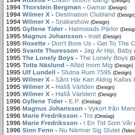
(Design)
1994
Thorstein Bergman
-
Gamar
(Design)
1994
Wilmer X
-
Destination Clubland
(Design
1994
Wilmer X
-
Snakeshow
(Design)
1995
Gyllene Tider
-
Halmstads Pärlor
(Desig
1995
Magnus Johansson
-
Inatt
(Design)
1995
Roxette
-
Don't Bore Us - Get To The 
1995
Svante Thuresson
-
Jag Är Hip, Baby
1995
The Lonely Boys
-
The Lonely Boys
(D
1995
Totta Näslund
-
Alltid Inom Mig
(Design)
1995
Ulf Lundell
-
Slutna Rum 7595
(Design)
1995
Wilmer X
-
Sånt Här Kan Aldrig Kallas 
1995
Wilmer X
-
Hallå Världen
(Design)
1995
Wilmer X
-
Hallå Världen!
(Design)
1996
Gyllene Tider
-
E.P.
(Omslag)
1996
Magnus Johansson
-
Vykort från Mar
1996
Marie Fredriksson
-
Tro
(Omslag)
1996
Marie Fredriksson
-
I En Tid Som Vår
1996
Sinn Fenn
-
Nu Närmar Sig Slutet
(Tekni