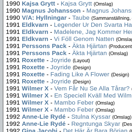
1990
Kajsa Grytt
-
Kajsa Grytt
(Omslag)
1990
Magnus Johansson
-
Magnus Johans
1990
V/A: Hyllningar
-
Taube
(Sammanställning,
1991
Eldkvarn
-
Legender Ur Den Svarta Ha
1991
Eldkvarn
-
Madelene, Jag Kommer H
1991
Eldkvarn
-
Vi Föll Genom Natten
(Omsla
1991
Perssons Pack
-
Äkta Hjärtan
(Producent
1991
Perssons Pack
-
Äkta Hjärtan
(Omslag)
1991
Roxette
-
Joyride
(Layout)
1991
Roxette
-
Joyride
(Design)
1991
Roxette
-
Fading Like A Flower
(Design)
1991
Roxette
-
Joyride
(Design)
1991
Wilmer X
-
Vem Får Nu Se Alla Tårar?
1991
Wilmer X
-
En Speciell Kväll Med Wilm
1991
Wilmer X
-
Mambo Feber
(Omslag)
1991
Wilmer X
-
Mambo Feber
(Omslag)
1992
Anne-Lie Rydé
-
Stulna Kyssar
(Omslag)
1992
Anne-Lie Rydé
-
Regntunga Skyar
(Des
1992
Gina Jacobi
-
Det Här Är Bara Början
(