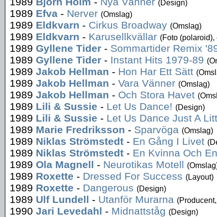
1989
Björn Holm
-
Nya Vänner
(Design)
1989
Efva
-
Nerver
(Omslag)
1989
Eldkvarn
-
Cirkus Broadway
(Omslag)
1989
Eldkvarn
-
Karusellkvällar
(Foto (polaroid)
1989
Gyllene Tider
-
Sommartider Remix '8
1989
Gyllene Tider
-
Instant Hits 1979-89
(O
1989
Jakob Hellman
-
Hon Har Ett Sätt
(Omsl
1989
Jakob Hellman
-
Vara Vänner
(Omslag)
1989
Jakob Hellman
-
Och Stora Havet
(Oms
1989
Lili & Sussie
-
Let Us Dance!
(Design)
1989
Lili & Sussie
-
Let Us Dance Just A Litt
1989
Marie Fredriksson
-
Sparvöga
(Omslag)
1989
Niklas Strömstedt
-
En Gång I Livet
(D
1989
Niklas Strömstedt
-
En Kvinna Och E
1989
Ola Magnell
-
Neurotikas Motell
(Omslag
1989
Roxette
-
Dressed For Success
(Layout)
1989
Roxette
-
Dangerous
(Design)
1989
Ulf Lundell
-
Utanför Murarna
(Producent,
1990
Jari Levedahl
-
Midnattståg
(Design)