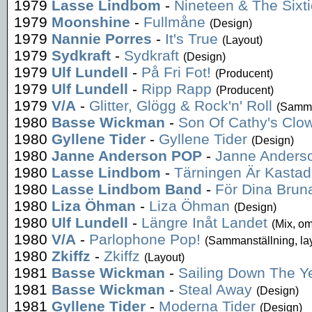
1979
Lasse Lindbom
-
Nineteen & The Sixt
1979
Moonshine
-
Fullmåne
(Design)
1979
Nannie Porres
-
It's True
(Layout)
1979
Sydkraft
-
Sydkraft
(Design)
1979
Ulf Lundell
-
På Fri Fot!
(Producent)
1979
Ulf Lundell
-
Ripp Rapp
(Producent)
1979
V/A
-
Glitter, Glögg & Rock'n' Roll
(Samma
1980
Basse Wickman
-
Son Of Cathy's Clo
1980
Gyllene Tider
-
Gyllene Tider
(Design)
1980
Janne Anderson POP
-
Janne Anders
1980
Lasse Lindbom
-
Tärningen Är Kastad
1980
Lasse Lindbom Band
-
För Dina Brun
1980
Liza Öhman
-
Liza Öhman
(Design)
1980
Ulf Lundell
-
Längre Inåt Landet
(Mix, o
1980
V/A
-
Parlophone Pop!
(Sammanställning, la
1980
Zkiffz
-
Zkiffz
(Layout)
1981
Basse Wickman
-
Sailing Down The Y
1981
Basse Wickman
-
Steal Away
(Design)
1981
Gyllene Tider
-
Moderna Tider
(Design)