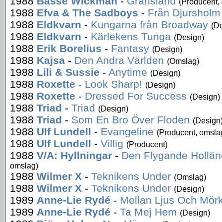
1988
Basse Wickman
-
Gränsland
(Producent,
1988
Efva & The Sadboys
-
Från Djursholm 
1988
Eldkvarn
-
Kungarna från Broadway
(D
1988
Eldkvarn
-
Kärlekens Tunga
(Design)
1988
Erik Borelius
-
Fantasy
(Design)
1988
Kajsa
-
Den Andra Världen
(Omslag)
1988
Lili & Sussie
-
Anytime
(Design)
1988
Roxette
-
Look Sharp!
(Design)
1988
Roxette
-
Dressed For Success
(Design)
1988
Triad
-
Triad
(Design)
1988
Triad
-
Som En Bro Över Floden
(Design
1988
Ulf Lundell
-
Evangeline
(Producent, omsla
1988
Ulf Lundell
-
Villig
(Producent)
1988
V/A: Hyllningar
-
Den Flygande Hollän
omslag)
1988
Wilmer X
-
Teknikens Under
(Omslag)
1988
Wilmer X
-
Teknikens Under
(Design)
1989
Anne-Lie Rydé
-
Mellan Ljus Och Mör
1989
Anne-Lie Rydé
-
Ta Mej Hem
(Design)