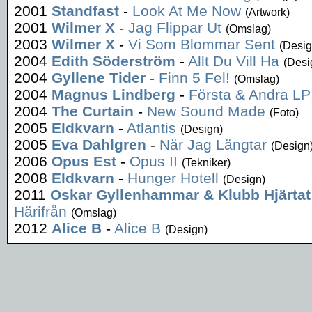
2001
Standfast
-
Look At Me Now
(Artwork)
2001
Wilmer X
-
Jag Flippar Ut
(Omslag)
2003
Wilmer X
-
Vi Som Blommar Sent
(Desig
2004
Edith Söderström
-
Allt Du Vill Ha
(Desi
2004
Gyllene Tider
-
Finn 5 Fel!
(Omslag)
2004
Magnus Lindberg
-
Första & Andra LP
2004
The Curtain
-
New Sound Made
(Foto)
2005
Eldkvarn
-
Atlantis
(Design)
2005
Eva Dahlgren
-
När Jag Längtar
(Design
2006
Opus Est
-
Opus II
(Tekniker)
2008
Eldkvarn
-
Hunger Hotell
(Design)
2011
Oskar Gyllenhammar & Klubb Hjärtat
Härifrån
(Omslag)
2012
Alice B
-
Alice B
(Design)