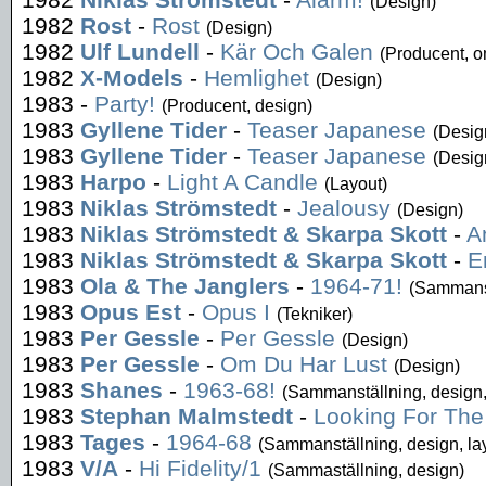
(Design)
1982
Rost
-
Rost
(Design)
1982
Ulf Lundell
-
Kär Och Galen
(Producent, o
1982
X-Models
-
Hemlighet
(Design)
1983
-
Party!
(Producent, design)
1983
Gyllene Tider
-
Teaser Japanese
(Desig
1983
Gyllene Tider
-
Teaser Japanese
(Desig
1983
Harpo
-
Light A Candle
(Layout)
1983
Niklas Strömstedt
-
Jealousy
(Design)
1983
Niklas Strömstedt & Skarpa Skott
-
A
1983
Niklas Strömstedt & Skarpa Skott
-
E
1983
Ola & The Janglers
-
1964-71!
(Sammanst
1983
Opus Est
-
Opus I
(Tekniker)
1983
Per Gessle
-
Per Gessle
(Design)
1983
Per Gessle
-
Om Du Har Lust
(Design)
1983
Shanes
-
1963-68!
(Sammanställning, design,
1983
Stephan Malmstedt
-
Looking For The
1983
Tages
-
1964-68
(Sammanställning, design, la
1983
V/A
-
Hi Fidelity/1
(Sammaställning, design)