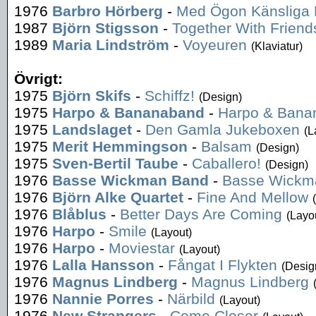
1976
Barbro Hörberg
-
Med Ögon Känsliga 
1987
Björn Stigsson
-
Together With Friend
1989
Maria Lindström
-
Voyeuren
(Klaviatur)
Övrigt:
1975
Björn Skifs
-
Schiffz!
(Design)
1975
Harpo & Bananaband
-
Harpo & Bana
1975
Landslaget
-
Den Gamla Jukeboxen
(L
1975
Merit Hemmingson
-
Balsam
(Design)
1975
Sven-Bertil Taube
-
Caballero!
(Design)
1976
Basse Wickman Band
-
Basse Wickm
1976
Björn Alke Quartet
-
Fine And Mellow
1976
Blåblus
-
Better Days Are Coming
(Layo
1976
Harpo
-
Smile
(Layout)
1976
Harpo
-
Moviestar
(Layout)
1976
Lalla Hansson
-
Fångat I Flykten
(Desig
1976
Magnus Lindberg
-
Magnus Lindberg
1976
Nannie Porres
-
Närbild
(Layout)
1976
New Strangers
-
Come Closer