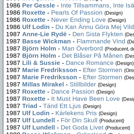
1986
Per Gessle
-
Inte Tillsammans, Inte Isä
1986
Roxette
-
Pearls Of Passion
(Design)
1986
Roxette
-
Never Ending Love
(Design)
1986
Ulf Lodin
-
Du Kan Ännu Göra Mej Vild
1987
Anne-Lie Rydé
-
Den Sista Flykten
(Des
1987
Basse Wickman
-
Flammande Vind
(De
1987
Björn Holm
-
Man Överbord
(Producent, d
1987
Björn Holm
-
Det Blåser På Månen
(Des
1987
Lili & Sussie
-
Dance Romance
(Design)
1987
Marie Fredriksson
-
Efter Stormen
(Oms
1987
Marie Fredriksson
-
Efter Stormen
(Des
1987
Millas Mirakel
-
Stillbilder
(Design)
1987
Roxette
-
Dance Passion
(Design)
1987
Roxette
-
It Must Have Been Love
(Desi
1987
Triad
-
Tänd Ett Ljus
(Design)
1987
Ulf Lodin
-
Kärlekens Pris
(Design)
1987
Ulf Lundell
-
För Din Skull
(Producent)
1987
Ulf Lundell
-
Det Goda Livet
(Producent)