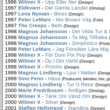
1996
Wilmer X
-
Upp Eller Ner
(Design)
1997
Eldkvarn
-
Det Gamla Landet
(Omslag)
1997
Lena Nyman
-
Bloss
(Design)
1997
Peter LeMarc
-
Nio Broars Väg
(Foto)
1997
The Creeps
-
Beth
(Design)
1998
Magnus Johansson
-
Det Vilda Tur & 
1998
Magnus Johansson
-
Ta Mig Tillbaka
1998
Magnus Johansson
-
Simplistico
(Produ
1998
Peter LeMarc
-
Jag Försöker Lära Mig 
1998
Wilmer X
-
För Dum För Pop
(Design)
1998
Wilmer X
-
Du I Din Värld
(Design)
1998
Wilmer X
-
Primitiv
(Design)
1999
Magnus Lindberg
-
Ljus I Natten
(Desig
1999
Sinn Fenn
-
Häxa
(Producent, tekniker, mix, gi
2000
Magnus Lindberg
-
Tur O Retur
(Design
2000
Marie Fredriksson
-
Äntligen
(Omslag)
2000
Wilmer X
-
Tänk Om Vänd Om
(Design)
2000
Wilmer X
-
Silver
(Design)
2001
Staffan Hellstrand
-
Starsång
(Design)