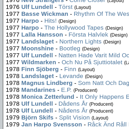
(Layout)
1976
Ulf Lundell
-
Törst
(Layout)
1977
Basse Wickman
-
Rhythm Of The Wes
1977
Harpo
-
Hits!
(Design)
1977
Harpo
-
The Hollywood Tapes
(Design)
1977
Lalla Hansson
-
Första Halvlek
(Design)
1977
Landslaget
-
Northern Lights
(Design)
1977
Moonshine
-
Bootleg
(Design)
1977
Ulf Lundell
-
Natten Hade Varit Mild 
1977
Wildmarken
-
Och Nu På Sjuttiotalet
(L
1978
Finn Sjöberg
-
Finn
(Layout)
1978
Landslaget
-
Levande
(Design)
1978
Magnus Lindberg
-
Som Natt Och Da
1978
Mandarines
-
E.P.
(Producent)
1978
Monica Zetterlund
-
It Only Happens 
1978
Ulf Lundell
-
Dådens År
(Producent)
1978
Ulf Lundell
-
Nådens År
(Producent)
1979
Björn Skifs
-
Split Vision
(Layout)
1979
Jan Harpo Svensson
-
Råck Änd Råll 