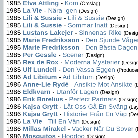
1985
Efva Attling
-
Kom
(Omslag)
1985
La Vie
-
Nära Igen
(Design)
1985
Lili & Sussie
-
Lili & Sussie
(Design)
1985
Lili & Sussie
-
Sommar Inatt
(Design)
1985
Lustans Lakejer
-
Sinnenas Rike
(Desig
1985
Marie Fredriksson
-
Den Sjunde Våge
1985
Marie Fredriksson
-
Den Bästa Dagen
1985
Per Gessle
-
Scener
(Design)
1985
Rex de Rox
-
Moderna Mysterier
(Desig
1985
Ulf Lundell
-
Den Vassa Eggen
(Producen
1986
Ad Libitum
-
Ad Libitum
(Design)
1986
Anne-Lie Rydé
-
Ansikte Mot Ansikte
(
1986
Eldkvarn
-
Utanför Lagen
(Design)
1986
Erik Borelius
-
Perfect Partners
(Design)
1986
Kajsa Grytt
-
Låt Oss Gå En Sväng
(Lay
1986
Kajsa Grytt
-
Historier Från En Väg
(De
1986
La Vie
-
Till En Vän
(Design)
1986
Millas Mirakel
-
Vacker När Du Sover
(
1986
Mosquitos
-
Hoodoo
(Design)