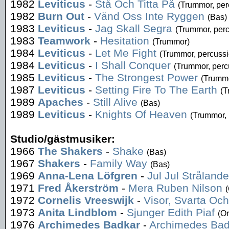
1982
Leviticus
-
Stå Och Titta På
(Trummor, per
1982
Burn Out
-
Vänd Oss Inte Ryggen
(Bas)
1983
Leviticus
-
Jag Skall Segra
(Trummor, per
1983
Teamwork
-
Hesitation
(Trummor)
1984
Leviticus
-
Let Me Fight
(Trummor, percussi
1984
Leviticus
-
I Shall Conquer
(Trummor, perc
1985
Leviticus
-
The Strongest Power
(Trummo
1987
Leviticus
-
Setting Fire To The Earth
(T
1989
Apaches
-
Still Alive
(Bas)
1989
Leviticus
-
Knights Of Heaven
(Trummor, 
Studio/gästmusiker:
1966
The Shakers
-
Shake
(Bas)
1967
Shakers
-
Family Way
(Bas)
1969
Anna-Lena Löfgren
-
Jul Jul Strålande
1971
Fred Åkerström
-
Mera Ruben Nilson
(
1972
Cornelis Vreeswijk
-
Visor, Svarta Oc
1973
Anita Lindblom
-
Sjunger Edith Piaf
(Or
1976
Archimedes Badkar
-
Archimedes Badk