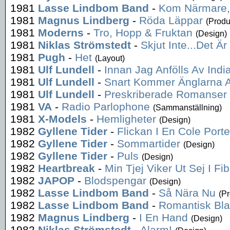
1981
Lasse Lindbom Band
-
Kom Närmare, K
1981
Magnus Lindberg
-
Röda Läppar
(Produ
1981
Moderns
-
Tro, Hopp & Fruktan
(Design)
1981
Niklas Strömstedt
-
Skjut Inte...Det Ä
1981
Pugh
-
Het
(Layout)
1981
Ulf Lundell
-
Innan Jag Anfölls Av Indi
1981
Ulf Lundell
-
Snart Kommer Änglarna A
1981
Ulf Lundell
-
Preskriberade Romanser
1981
VA
-
Radio Parlophone
(Sammanställning)
1981
X-Models
-
Hemligheter
(Design)
1982
Gyllene Tider
-
Flickan I En Cole Port
1982
Gyllene Tider
-
Sommartider
(Design)
1982
Gyllene Tider
-
Puls
(Design)
1982
Heartbreak
-
Min Tjej Viker Ut Sej I Fi
1982
JAPOP
-
Blodspengar
(Design)
1982
Lasse Lindbom Band
-
Så Nära Nu
(P
1982
Lasse Lindbom Band
-
Romantisk Bla
1982
Magnus Lindberg
-
I En Hand
(Design)
1982
Niklas Strömstedt
-
Alarm!