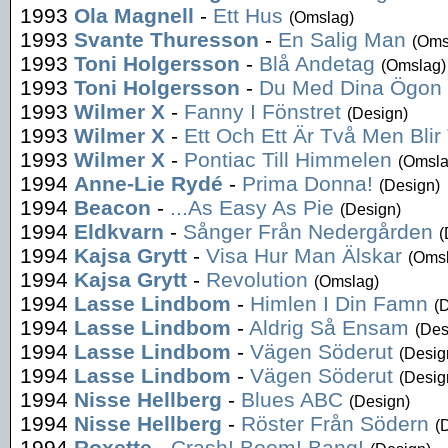
1993
Ola Magnell
-
Ett Hus
(Omslag)
1993
Svante Thuresson
-
En Salig Man
(Oms
1993
Toni Holgersson
-
Blå Andetag
(Omslag)
1993
Toni Holgersson
-
Du Med Dina Ögon
1993
Wilmer X
-
Fanny I Fönstret
(Design)
1993
Wilmer X
-
Ett Och Ett Är Två Men Blir 
1993
Wilmer X
-
Pontiac Till Himmelen
(Omsla
1994
Anne-Lie Rydé
-
Prima Donna!
(Design)
1994
Beacon
-
...As Easy As Pie
(Design)
1994
Eldkvarn
-
Sånger Från Nedergården
(
1994
Kajsa Grytt
-
Visa Hur Man Älskar
(Oms
1994
Kajsa Grytt
-
Revolution
(Omslag)
1994
Lasse Lindbom
-
Himlen I Din Famn
(
1994
Lasse Lindbom
-
Aldrig Så Ensam
(Des
1994
Lasse Lindbom
-
Vägen Söderut
(Desig
1994
Lasse Lindbom
-
Vägen Söderut
(Desig
1994
Nisse Hellberg
-
Blues ABC
(Design)
1994
Nisse Hellberg
-
Röster Från Södern
(
1994
Roxette
-
Crash! Boom! Bang!