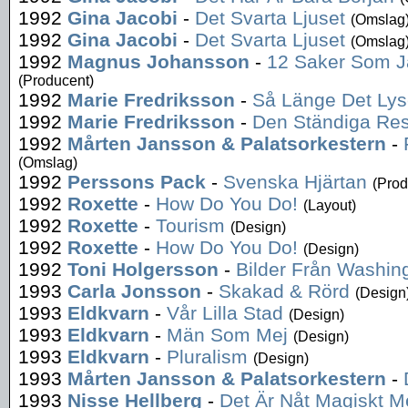
1992
Gina Jacobi
-
Det Svarta Ljuset
(Omslag
1992
Gina Jacobi
-
Det Svarta Ljuset
(Omslag
1992
Magnus Johansson
-
12 Saker Som Ja
(Producent)
1992
Marie Fredriksson
-
Så Länge Det Lys
1992
Marie Fredriksson
-
Den Ständiga Re
1992
Mårten Jansson & Palatsorkestern
-
(Omslag)
1992
Perssons Pack
-
Svenska Hjärtan
(Prod
1992
Roxette
-
How Do You Do!
(Layout)
1992
Roxette
-
Tourism
(Design)
1992
Roxette
-
How Do You Do!
(Design)
1992
Toni Holgersson
-
Bilder Från Washin
1993
Carla Jonsson
-
Skakad & Rörd
(Design
1993
Eldkvarn
-
Vår Lilla Stad
(Design)
1993
Eldkvarn
-
Män Som Mej
(Design)
1993
Eldkvarn
-
Pluralism
(Design)
1993
Mårten Jansson & Palatsorkestern
-
1993
Nisse Hellberg
-
Det Är Nåt Magiskt M