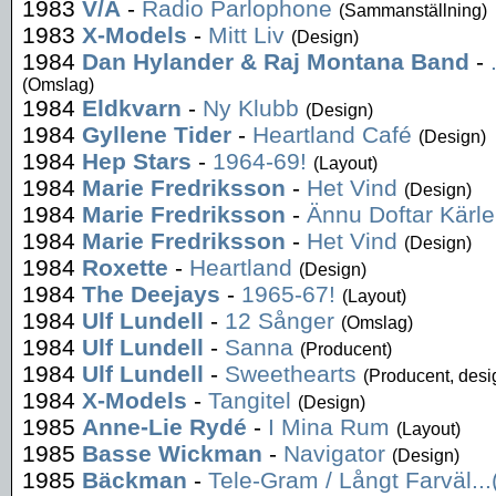
1983
V/A
-
Radio Parlophone
(Sammanställning)
1983
X-Models
-
Mitt Liv
(Design)
1984
Dan Hylander & Raj Montana Band
-
(Omslag)
1984
Eldkvarn
-
Ny Klubb
(Design)
1984
Gyllene Tider
-
Heartland Café
(Design)
1984
Hep Stars
-
1964-69!
(Layout)
1984
Marie Fredriksson
-
Het Vind
(Design)
1984
Marie Fredriksson
-
Ännu Doftar Kärle
1984
Marie Fredriksson
-
Het Vind
(Design)
1984
Roxette
-
Heartland
(Design)
1984
The Deejays
-
1965-67!
(Layout)
1984
Ulf Lundell
-
12 Sånger
(Omslag)
1984
Ulf Lundell
-
Sanna
(Producent)
1984
Ulf Lundell
-
Sweethearts
(Producent, desi
1984
X-Models
-
Tangitel
(Design)
1985
Anne-Lie Rydé
-
I Mina Rum
(Layout)
1985
Basse Wickman
-
Navigator
(Design)
1985
Bäckman
-
Tele-Gram / Långt Farväl..