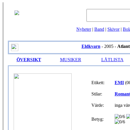
Nyheter
|
Band
|
Skivor
|
Bol
Eldkvarn
- 2005 -
Atlant
ÖVERSIKT
MUSIKER
LÅTLISTA
Etikett:
EMI
(0
Stilar:
Romant
Värde:
inga vär
Betyg: