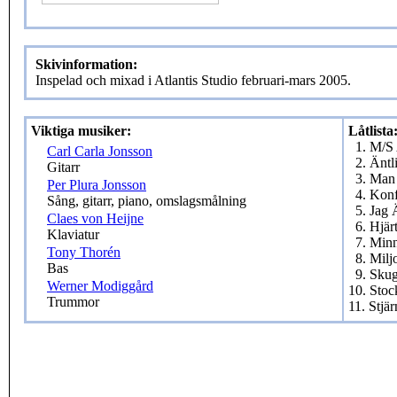
Skivinformation:
Inspelad och mixad i Atlantis Studio februari-mars 2005.
Viktiga musiker:
Låtlista
1. M/S
Carl Carla Jonsson
2. Änt
Gitarr
3. Man
Per Plura Jonsson
4. Konf
Sång, gitarr, piano, omslagsmålning
5. Jag 
Claes von Heijne
6. Hjär
Klaviatur
7. Min
Tony Thorén
8. Milj
Bas
9. Sku
Werner Modiggård
10. Stoc
Trummor
11. Stj