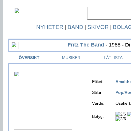
NYHETER
|
BAND
|
SKIVOR
|
BOLA
Fritz The Band
- 1988 -
Di
ÖVERSIKT
MUSIKER
LÅTLISTA
Etikett:
Amalth
Stilar:
Pop/Ro
Värde:
Osäkert,
Betyg: