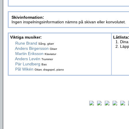
Skivinformation:
Ingen inspelningsinformation nämns på skivan eller konvolutet.
Viktiga musiker:
Låtlista
1. Dina
Rune Brand
Sång, gitarr
2. Läpp
Anders Birgersson
Gitarr
Martin Eriksson
Klaviatur
Anders Levén
Trummor
Pär Lundberg
Bas
Pål Wikén
Gitarr, dragspel, piano