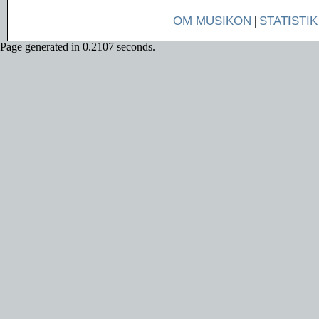
OM MUSIKON
|
STATISTIK
Page generated in 0.2107 seconds.