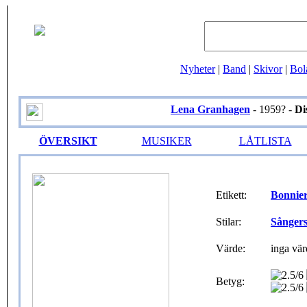
Nyheter
|
Band
|
Skivor
|
Bol
Lena Granhagen
- 1959? -
Di
ÖVERSIKT
MUSIKER
LÅTLISTA
Etikett:
Bonnier
Stilar:
Sånger
Värde:
inga vär
Betyg: