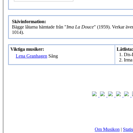
Skivinformation:
Bägge låtarna hämtade från "
Ima La Douce
" (1959). Verkar äve
1014).
Viktiga musiker:
Låtlista
1. Dis
Lena Granhagen
Sång
2. Irm
Om Musikon
|
Statis