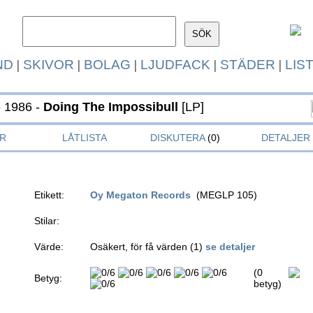
ND
|
SKIVOR
|
BOLAG
|
LJUDFACK
|
STÄDER
|
LIS
 1986 -
Doing The Impossibull
[LP]
R
LÅTLISTA
DISKUTERA
(0)
DETALJER
Etikett:
Oy Megaton Records
(MEGLP 105)
Stilar:
Värde:
Osäkert, för få värden (1)
se detaljer
(0
Betyg:
betyg)