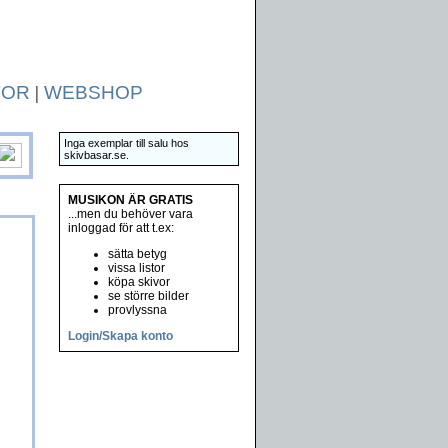
TOR
|
WEBSHOP
Inga exemplar till salu hos
skivbasar.se.
MUSIKON ÄR GRATIS
...men du behöver vara
inloggad för att t.ex:
sätta betyg
vissa listor
köpa skivor
se större bilder
provlyssna
Login/Skapa konto