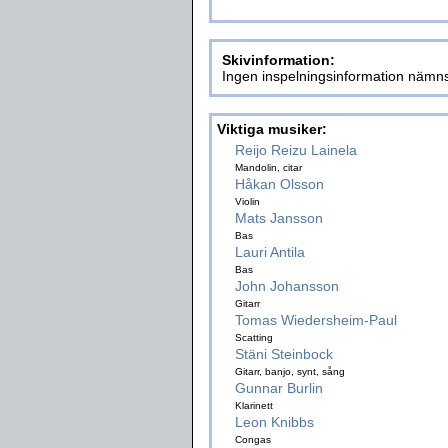
Skivinformation:
Ingen inspelningsinformation nämns
Viktiga musiker:
Reijo Reizu Lainela
Mandolin, citar
Håkan Olsson
Violin
Mats Jansson
Bas
Lauri Antila
Bas
John Johansson
Gitarr
Tomas Wiedersheim-Paul
Scatting
Stäni Steinbock
Gitarr, banjo, synt, sång
Gunnar Burlin
Klarinett
Leon Knibbs
Congas