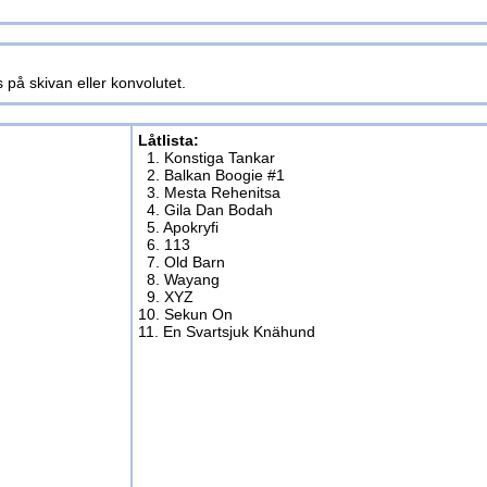
 på skivan eller konvolutet.
Låtlista:
1. Konstiga Tankar
2. Balkan Boogie #1
3. Mesta Rehenitsa
4. Gila Dan Bodah
5. Apokryfi
6. 113
7. Old Barn
8. Wayang
9. XYZ
10. Sekun On
11. En Svartsjuk Knähund