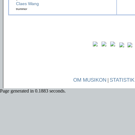
Claes Wang
trummor
OM MUSIKON
|
STATISTIK
Page generated in 0.1883 seconds.