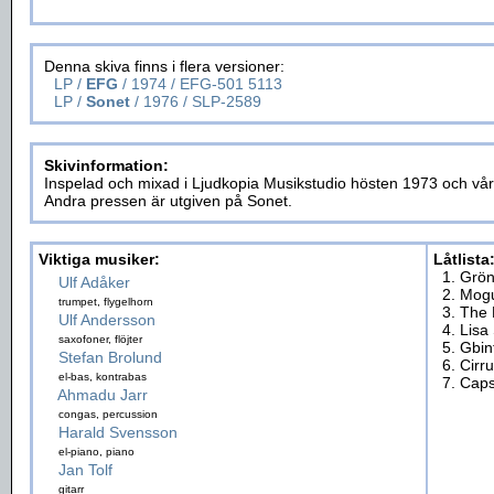
Denna skiva finns i flera versioner:
LP /
EFG
/ 1974 / EFG-501 5113
LP /
Sonet
/ 1976 / SLP-2589
Skivinformation:
Inspelad och mixad i Ljudkopia Musikstudio hösten 1973 och vå
Andra pressen är utgiven på Sonet.
Viktiga musiker:
Låtlista
1. Grö
Ulf Adåker
2. Mog
trumpet, flygelhorn
3. The
Ulf Andersson
4. Lisa
saxofoner, flöjter
5. Gbin
Stefan Brolund
6. Cirr
el-bas, kontrabas
7. Caps
Ahmadu Jarr
congas, percussion
Harald Svensson
el-piano, piano
Jan Tolf
gitarr