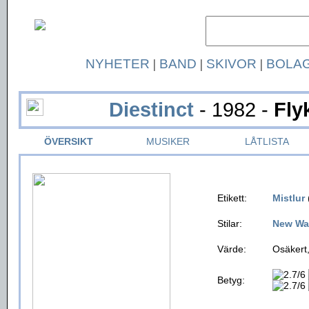
NYHETER
|
BAND
|
SKIVOR
|
BOLA
Diestinct
- 1982 -
Fly
ÖVERSIKT
MUSIKER
LÅTLISTA
Etikett:
Mistlur
Stilar:
New Wa
Värde:
Osäkert,
Betyg: