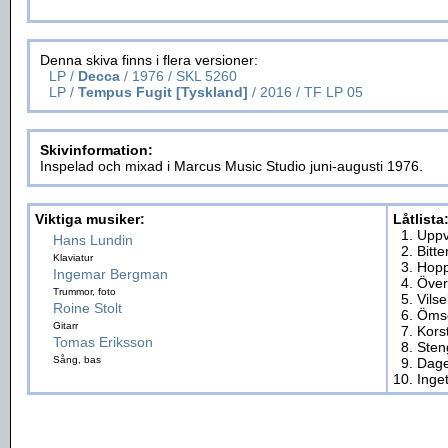
Denna skiva finns i flera versioner:
LP /
Decca
/ 1976 / SKL 5260
LP /
Tempus Fugit [Tyskland]
/ 2016 / TF LP 05
Skivinformation:
Inspelad och mixad i Marcus Music Studio juni-augusti 1976.
Viktiga musiker:
Låtlista
1. Upp
Hans Lundin
2. Bitt
Klaviatur
3. Hopp
Ingemar Bergman
4. Öve
Trummor, foto
5. Vils
Roine Stolt
6. Öms
Gitarr
7. Kors
Tomas Eriksson
8. Ste
Sång, bas
9. Dag
10. Inge