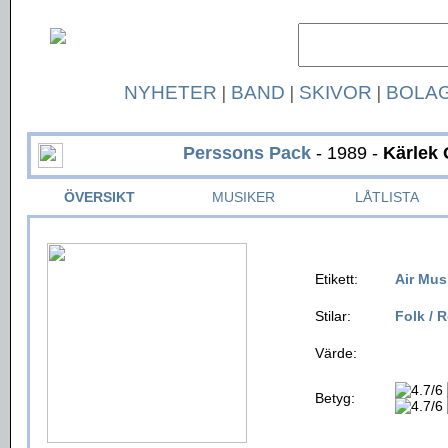
NYHETER
|
BAND
|
SKIVOR
|
BOLA
Perssons Pack
- 1989 -
Kärlek
ÖVERSIKT
MUSIKER
LÅTLISTA
Etikett:
Air Mus
Stilar:
Folk / 
Värde:
Betyg: