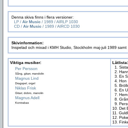
Denna skiva finns i flera versioner:
LP /
Air Music
/ 1989 / AIRLP 1030
CD /
Air Music
/ 1989 / AIRCD 1030
Skivinformation:
Inspelad och mixad i KMH Studio, Stockholm maj-juli 1989 samt
Viktiga musiker:
Låtlista
1. Sista
Per Persson
2. Han
Sång, gitarr, mandolin
3. En 
Magnus Lind
4. Hon 
Dragspel, orgel
5. Bröl
Niklas Frisk
6. En U
Gitarr, dobro, manolin
7. He
Magnus Adell
8. Grå
Kontrabas
9. Per
10. Det 
11. Gul
12. Poke
13. Fin