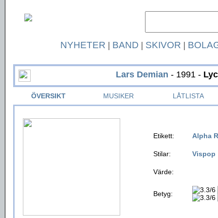
NYHETER
|
BAND
|
SKIVOR
|
BOLA
Lars Demian
- 1991 -
Lyc
ÖVERSIKT
MUSIKER
LÅTLISTA
Etikett:
Alpha 
Stilar:
Vispop
Värde:
Betyg: