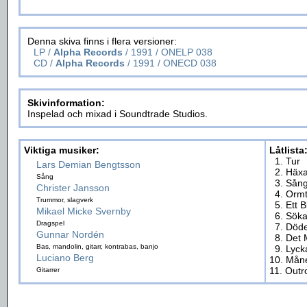
Denna skiva finns i flera versioner:
LP /
Alpha Records
/ 1991 / ONELP 038
CD /
Alpha Records
/ 1991 / ONECD 038
Skivinformation:
Inspelad och mixad i Soundtrade Studios.
Viktiga musiker:
Låtlista
1. Tur
Lars Demian Bengtsson
2. Häx
Sång
3. Sån
Christer Jansson
4. Ormt
Trummor, slagverk
5. Ett B
Mikael Micke Svernby
6. Sök
Dragspel
7. Döde
Gunnar Nordén
8. Det 
Bas, mandolin, gitarr, kontrabas, banjo
9. Lycka
Luciano Berg
10. Mån
11. Outr
Gitarrer