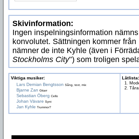
Skivinformation:
Ingen inspelningsinformation nämns 
konvolutet. Sättningen kommer från
nämner de inte Kyhle (även i Förräda
Stockholms City
") som troligen spe
Viktiga musiker:
Låtlista
1. Mod
Lars Demian Bengtsson
Sång, text, mix
2. Tåra
Bjarne Zan
Gitarr
Sebastian Öberg
Cello
Johan Vävare
Synt
Jan Kyhle
Trummor?