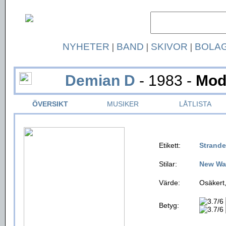
NYHETER
|
BAND
|
SKIVOR
|
BOLA
Demian D
- 1983 -
Mod
ÖVERSIKT
MUSIKER
LÅTLISTA
Etikett:
Strand
Stilar:
New Wa
Värde:
Osäkert,
Betyg: