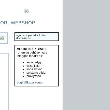
TOR
|
WEBSHOP
Inga exemplar till salu hos
skivbasar.se.
MUSIKON ÄR GRATIS
...men du behöver vara
inloggad för att t.ex:
sätta betyg
vissa listor
köpa skivor
se större bilder
provlyssna
Login/Skapa konto