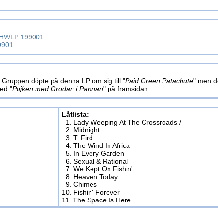
/ HWLP 199001
9901
 Gruppen döpte på denna LP om sig till "
Paid Green Patachute
" men d
ed "
Pojken med Grodan i Pannan
" på framsidan.
Låtlista:
1. Lady Weeping At The Crossroads /
2. Midnight
3. T. Fird
4. The Wind In Africa
5. In Every Garden
6. Sexual & Rational
7. We Kept On Fishin'
8. Heaven Today
9. Chimes
10. Fishin' Forever
11. The Space Is Here