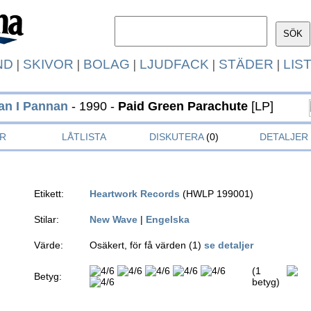
ND
|
SKIVOR
|
BOLAG
|
LJUDFACK
|
STÄDER
|
LIS
an I Pannan
- 1990 -
Paid Green Parachute
[LP]
R
LÅTLISTA
DISKUTERA
(0)
DETALJER
Etikett:
Heartwork Records
(HWLP 199001)
Stilar:
New Wave
|
Engelska
Värde:
Osäkert, för få värden (1)
se detaljer
(1
Betyg:
betyg)