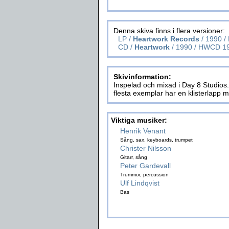
Denna skiva finns i flera versioner:
LP /
Heartwork Records
/ 1990 
CD /
Heartwork
/ 1990 / HWCD 1
Skivinformation:
Inspelad och mixad i Day 8 Studios.
flesta exemplar har en klisterlapp m
Viktiga musiker:
Henrik Venant
Sång, sax, keyboards, trumpet
Christer Nilsson
Gitarr, sång
Peter Gardevall
Trummor, percussion
Ulf Lindqvist
Bas