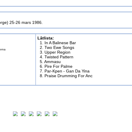
Norge) 25-26 mars 1986.
Låtlista:
1. In A Balinese Bar
2. Two Ewe Songs
erna
3. Upper Region
4. Twisted Pattern
5. Ammasu
6. Pire For Palme
7. Par-Kpen - Gan Da Yina
8. Praise Drumming For Anc