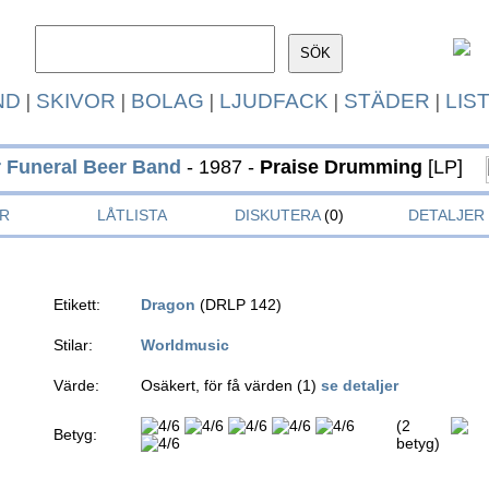
ND
|
SKIVOR
|
BOLAG
|
LJUDFACK
|
STÄDER
|
LIS
r Funeral Beer Band
- 1987 -
Praise Drumming
[LP]
R
LÅTLISTA
DISKUTERA
(0)
DETALJER
Etikett:
Dragon
(DRLP 142)
Stilar:
Worldmusic
Värde:
Osäkert, för få värden (1)
se detaljer
(2
Betyg:
betyg)