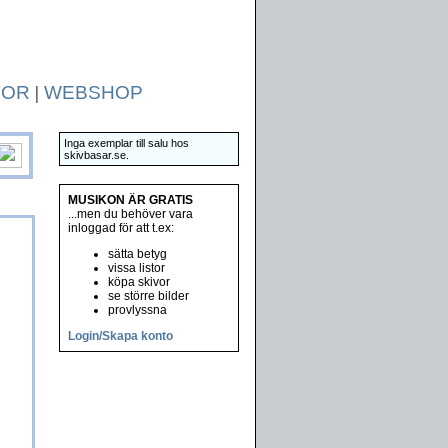
TOR
|
WEBSHOP
Inga exemplar till salu hos
skivbasar.se.
MUSIKON ÄR GRATIS
...men du behöver vara
inloggad för att t.ex:
sätta betyg
vissa listor
köpa skivor
se större bilder
provlyssna
Login/Skapa konto