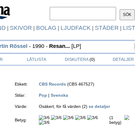
ND
|
SKIVOR
|
BOLAG
|
LJUDFACK
|
STÄDER
|
LIS
rtin Rössel
- 1990 -
Resan...
[LP]
R
LÅTLISTA
DISKUTERA
(0)
DETALJER
Etikett:
CBS Records
(CBS 467527)
Stilar:
Pop
|
Svenska
Värde:
Osäkert, för få värden (2)
se detaljer
(1
Betyg:
betyg)