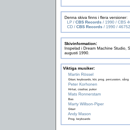
Denna skiva finns i flera versioner:
LP /
CBS Records
/ 1990 / CBS 
CD /
CBS Records
/ 1990 / 4675
Skivinformation:
Inspelad i Dream Machine Studio, St
augusti 1990.
Viktiga musiker:
Martin Rössel
Gitarr, keyboards, kör, prog. percussion, sång
Peter Korhonen
Hi-hat, crashar, pukor
Mats Ronnerstam
Bas
Marty Willson-Piper
Gitarr
Andy Mason
Prog. keyboards