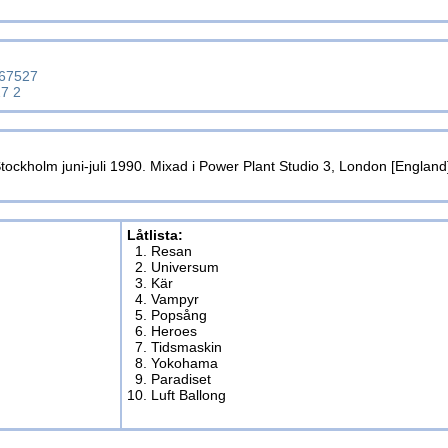
467527
27 2
ockholm juni-juli 1990. Mixad i Power Plant Studio 3, London [England
Låtlista:
1. Resan
2. Universum
3. Kär
4. Vampyr
5. Popsång
6. Heroes
7. Tidsmaskin
8. Yokohama
9. Paradiset
10. Luft Ballong