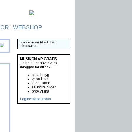
TOR
|
WEBSHOP
Inga exemplar till salu hos
skivbasar.se.
MUSIKON ÄR GRATIS
...men du behöver vara
inloggad för att t.ex:
sätta betyg
vissa listor
köpa skivor
se större bilder
provlyssna
Login/Skapa konto