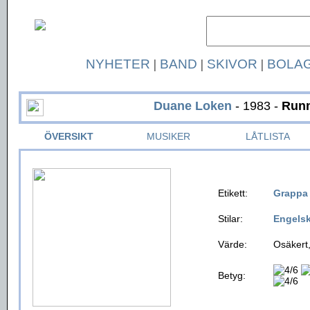
NYHETER
|
BAND
|
SKIVOR
|
BOLA
Duane Loken
- 1983 -
Runn
ÖVERSIKT
MUSIKER
LÅTLISTA
Etikett:
Grappa
Stilar:
Engels
Värde:
Osäkert,
Betyg: