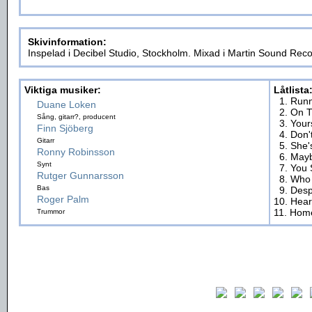
Skivinformation:
Inspelad i Decibel Studio, Stockholm. Mixad i Martin Sound Rec
Viktiga musiker:
Låtlista
1. Run
Duane Loken
2. On 
Sång, gitarr?, producent
3. You
Finn Sjöberg
4. Don
Gitarr
5. She
Ronny Robinsson
6. May
Synt
7. You 
Rutger Gunnarsson
8. Who 
Bas
9. Des
Roger Palm
10. Hear
11. Hom
Trummor