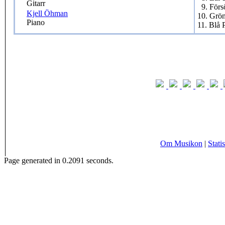
Gitarr
9. Förs
Kjell Öhman
10. Grö
Piano
11. Blå 
Om Musikon
|
Statis
Page generated in 0.2091 seconds.