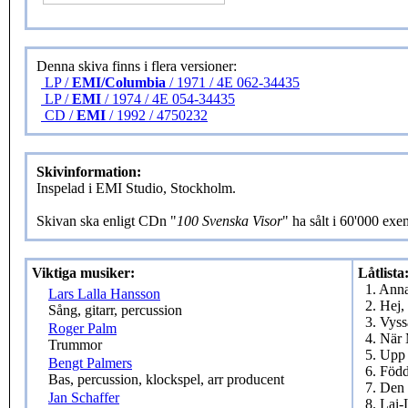
Denna skiva finns i flera versioner:
LP /
EMI/Columbia
/ 1971 / 4E 062-34435
LP /
EMI
/ 1974 / 4E 054-34435
CD /
EMI
/ 1992 / 4750232
Skivinformation:
Inspelad i EMI Studio, Stockholm.
Skivan ska enligt CDn "
100 Svenska Visor
" ha sålt i 60'000 exe
Viktiga musiker:
Låtlista
1. Ann
Lars Lalla Hansson
2. Hej
Sång, gitarr, percussion
3. Vyss
Roger Palm
4. När
Trummor
5. Upp 
Bengt Palmers
6. Född
Bas, percussion, klockspel, arr producent
7. Den
Jan Schaffer
8. Lai-