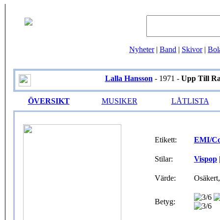
Nyheter
|
Band
|
Skivor
|
Bol
Lalla Hansson
- 1971 -
Upp Till Ra
ÖVERSIKT
MUSIKER
LÅTLISTA
Etikett:
EMI/Co
Stilar:
Vispop
Värde:
Osäkert,
Betyg: