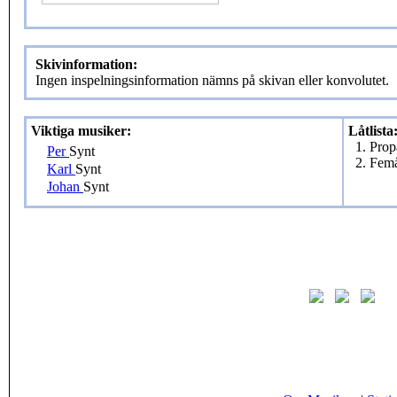
Skivinformation:
Ingen inspelningsinformation nämns på skivan eller konvolutet.
Viktiga musiker:
Låtlista
1. Pro
Per
Synt
2. Fem
Karl
Synt
Johan
Synt