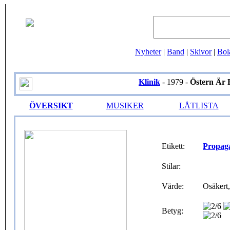
Nyheter
|
Band
|
Skivor
|
Bol
Klinik
- 1979 -
Östern Är
ÖVERSIKT
MUSIKER
LÅTLISTA
Etikett:
Propag
Stilar:
Värde:
Osäkert,
Betyg: