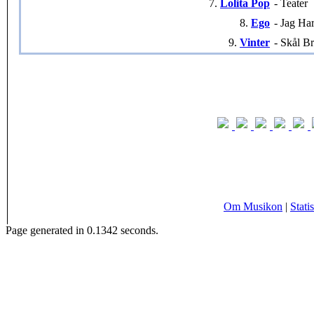
7.
Lolita Pop
- Teater
8.
Ego
- Jag Ha
9.
Vinter
- Skål B
Om Musikon
|
Statis
Page generated in 0.1342 seconds.