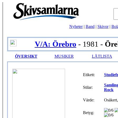
Nyheter
|
Band
|
Skivor
|
Bol
V/A: Örebro
- 1981 -
Öre
ÖVERSIKT
MUSIKER
LÅTLISTA
Etikett:
Studief
Samlin
Stilar:
Rock
Värde:
Osäkert,
Betyg: