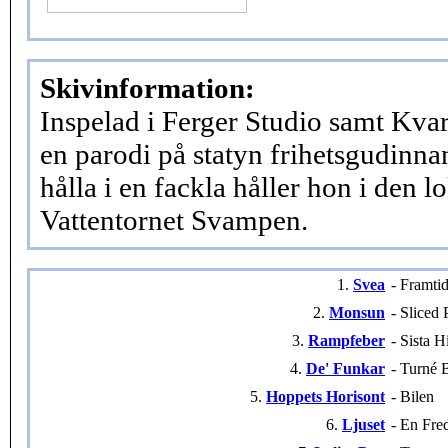
Skivinformation:
Inspelad i Ferger Studio samt Kva
en parodi på statyn frihetsgudinnan
hålla i en fackla håller hon i den 
Vattentornet Svampen.
1.
Svea
- Framti
2.
Monsun
- Sliced 
3.
Rampfeber
- Sista H
4.
De' Funkar
- Turné 
5.
Hoppets Horisont
- Bilen
6.
Ljuset
- En Fre