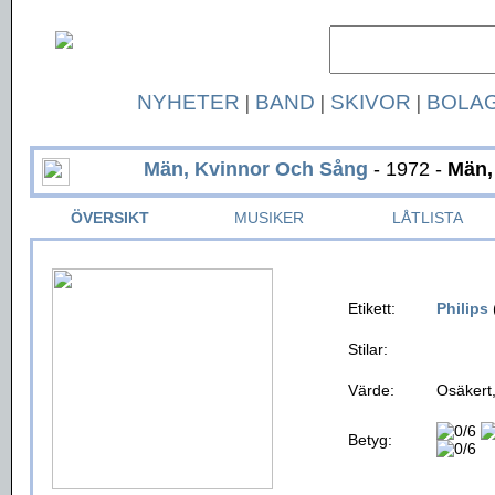
NYHETER
|
BAND
|
SKIVOR
|
BOLA
Män, Kvinnor Och Sång
- 1972 -
Män,
ÖVERSIKT
MUSIKER
LÅTLISTA
Etikett:
Philips
Stilar:
Värde:
Osäkert,
Betyg: