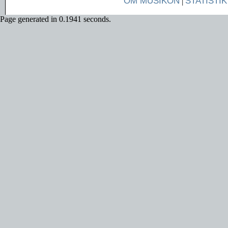
OM MUSIKON
|
STATISTIK
Page generated in 0.1941 seconds.