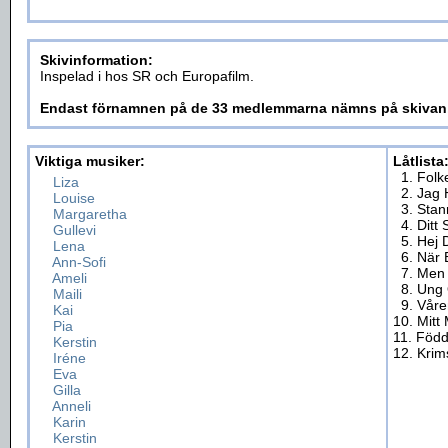
Skivinformation:
Inspelad i hos SR och Europafilm.
Endast förnamnen på de 33 medlemmarna nämns på skivan, 
Viktiga musiker:
Låtlista
1. Folk
Liza
2. Jag 
Louise
3. Stan
Margaretha
4. Ditt 
Gullevi
5. Hej 
Lena
6. När 
Ann-Sofi
7. Men
Ameli
8. Ung
Maili
9. Våre
Kai
10. Mitt
Pia
11. Född
Kerstin
12. Kri
Iréne
Eva
Gilla
Anneli
Karin
Kerstin