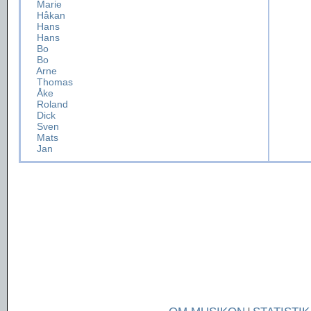
Marie
Håkan
Hans
Hans
Bo
Bo
Arne
Thomas
Åke
Roland
Dick
Sven
Mats
Jan