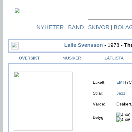
NYHETER
|
BAND
|
SKIVOR
|
BOLA
Lalle Svensson
- 1978 -
Th
ÖVERSIKT
MUSIKER
LÅTLISTA
Etikett:
EMI
(7C
Stilar:
Jazz
Värde:
Osäkert,
Betyg: