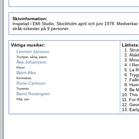
Skivinformation:
Inspelad i EMI Studio, Stockholm april och juni 1978. Medverkar
stråk-orkester på 9 personer.
Viktiga musiker:
Låtlista
1. Stru
Lennart Jansson
2. Äls
Trumpet, sång, piano
3. Mino
Åke Johansson
4. I Re
Piano
5. La 
Björn Alke
6. Try
Kontrabas
7. Fall
Rune Carlsson
8. Hum
Trummor
9. Be 
Bernt Rosengren
10. This
11. For 
Flöjt, sax
12. Geor
13. Earl