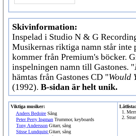
Skivinformation:
Inspelad i Studio N & G Recordi
Musikernas riktiga namn står inte 
kommer från Premium's böcker. G
inspelningen namn till Gastones. "
hämtas från Gastones CD "
Would Y
(1992).
B-sidan är helt unik.
Viktiga musiker:
Låtlista
1. Mer
Anders Bedoire
Sång
2. Stra
Peter Perry Ingman
Trummor, keyboards
Tony Andersson
Gitarr, sång
Stisse Lundquist
Gitarr, sång