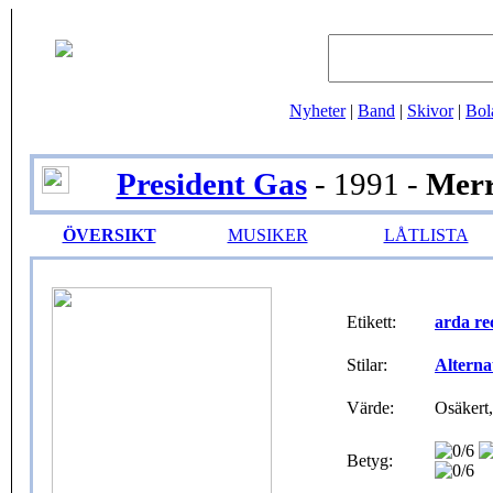
Nyheter
|
Band
|
Skivor
|
Bol
President Gas
- 1991 -
Mer
ÖVERSIKT
MUSIKER
LÅTLISTA
Etikett:
arda re
Stilar:
Alterna
Värde:
Osäkert,
Betyg: