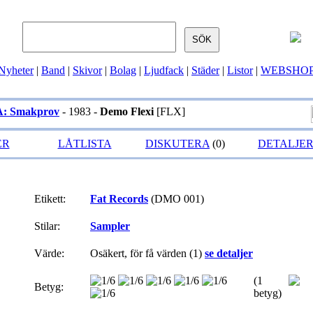
Nyheter
|
Band
|
Skivor
|
Bolag
|
Ljudfack
|
Städer
|
Listor
|
WEBSHO
A: Smakprov
- 1983 -
Demo Flexi
[FLX]
ER
LÅTLISTA
DISKUTERA
(0)
DETALJE
Etikett:
Fat Records
(DMO 001)
Stilar:
Sampler
Värde:
Osäkert, för få värden (1)
se detaljer
(1
Betyg:
betyg)