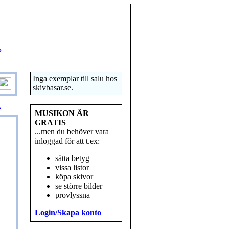
P
Inga exemplar till salu hos
skivbasar.se.
R
MUSIKON ÄR
GRATIS
...men du behöver vara
inloggad för att t.ex:
sätta betyg
vissa listor
köpa skivor
se större bilder
provlyssna
Login/Skapa konto