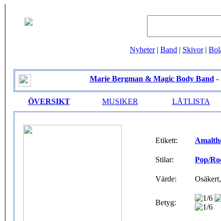
Nyheter
|
Band
|
Skivor
|
Bol
Marie Bergman & Magic Body Band
- 
ÖVERSIKT
MUSIKER
LÅTLISTA
Etikett:
Amalth
Stilar:
Pop/Ro
Värde:
Osäkert,
Betyg: