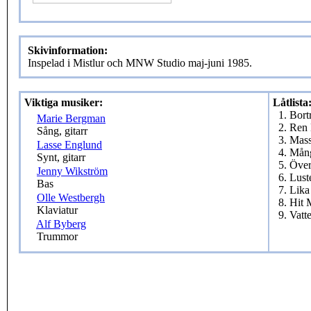
Skivinformation:
Inspelad i Mistlur och MNW Studio maj-juni 1985.
Viktiga musiker:
Låtlista
1. Bort
Marie Bergman
2. Ren
Sång, gitarr
3. Mass
Lasse Englund
4. Mån
Synt, gitarr
5. Över
Jenny Wikström
6. Lust
Bas
7. Lika
Olle Westbergh
8. Hit 
Klaviatur
9. Vatt
Alf Byberg
Trummor