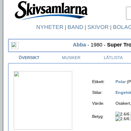
NYHETER
|
BAND
|
SKIVOR
|
BOLA
Abba
- 1980 -
Super Tr
ÖVERSIKT
MUSIKER
LÅTLISTA
Etikett:
Polar
(P
Stilar:
Engels
Värde:
Osäkert,
Betyg: