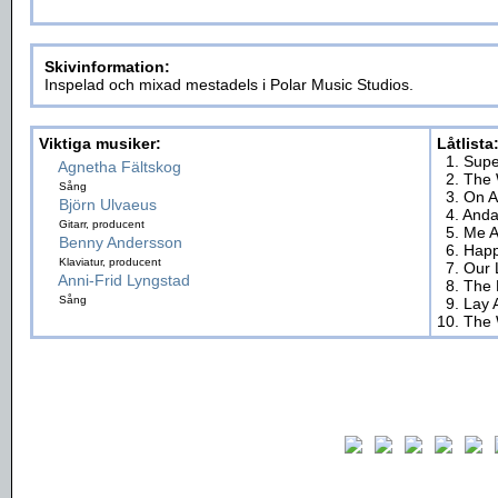
Skivinformation:
Inspelad och mixad mestadels i Polar Music Studios.
Viktiga musiker:
Låtlista
1. Sup
Agnetha Fältskog
2. The 
Sång
3. On 
Björn Ulvaeus
4. And
Gitarr, producent
5. Me A
Benny Andersson
6. Hap
Klaviatur, producent
7. Our
Anni-Frid Lyngstad
8. The 
Sång
9. Lay 
10. The