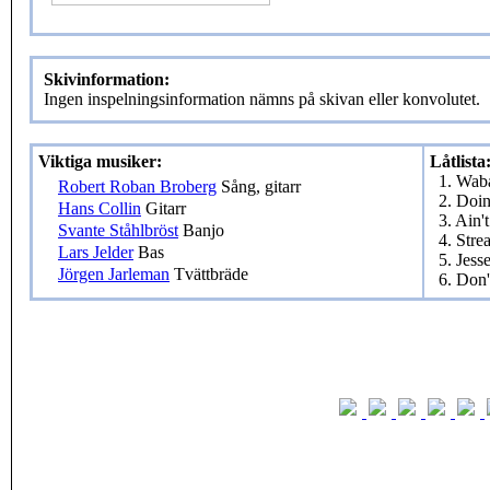
Skivinformation:
Ingen inspelningsinformation nämns på skivan eller konvolutet.
Viktiga musiker:
Låtlista
1. Wab
Robert Roban Broberg
Sång, gitarr
2. Doi
Hans Collin
Gitarr
3. Ain'
Svante Ståhlbröst
Banjo
4. Stre
Lars Jelder
Bas
5. Jess
Jörgen Jarleman
Tvättbräde
6. Don