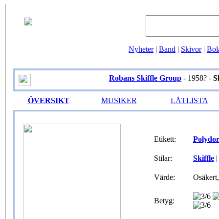
Nyheter
|
Band
|
Skivor
|
Bol
Robans Skiffle Group
- 1958? -
S
ÖVERSIKT
MUSIKER
LÅTLISTA
Etikett:
Polydo
Stilar:
Skiffle
Värde:
Osäkert,
Betyg: