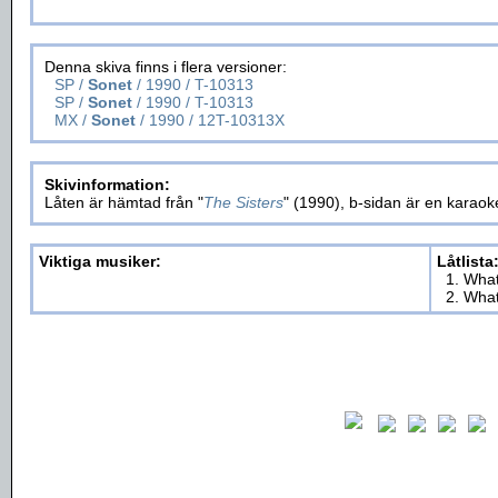
Denna skiva finns i flera versioner:
SP /
Sonet
/ 1990 / T-10313
SP /
Sonet
/ 1990 / T-10313
MX /
Sonet
/ 1990 / 12T-10313X
Skivinformation:
Låten är hämtad från "
The Sisters
" (1990), b-sidan är en kara
Viktiga musiker:
Låtlista
1. What
2. What