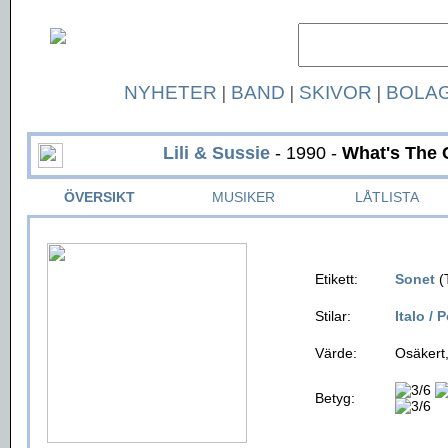
NYHETER
|
BAND
|
SKIVOR
|
BOLA
Lili & Sussie
- 1990 -
What's The 
ÖVERSIKT
MUSIKER
LÅTLISTA
Etikett:
Sonet
(
Stilar:
Italo / 
Värde:
Osäkert,
Betyg: