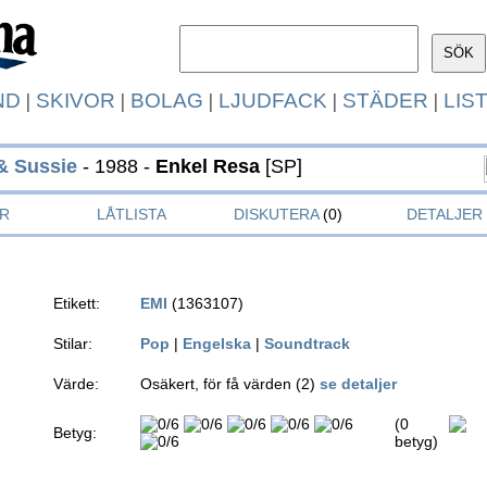
ND
|
SKIVOR
|
BOLAG
|
LJUDFACK
|
STÄDER
|
LIS
 & Sussie
- 1988 -
Enkel Resa
[SP]
R
LÅTLISTA
DISKUTERA
(0)
DETALJER
Etikett:
EMI
(1363107)
Stilar:
Pop
|
Engelska
|
Soundtrack
Värde:
Osäkert, för få värden (2)
se detaljer
(0
Betyg:
betyg)