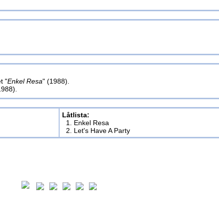
t "
Enkel Resa
" (1988).
1988).
Låtlista:
1. Enkel Resa
2. Let's Have A Party