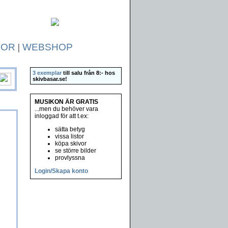
TOR
|
WEBSHOP
3 exemplar
till salu från 8:- hos
skivbasar.se
!
MUSIKON ÄR GRATIS
...men du behöver vara
inloggad för att t.ex:
sätta betyg
vissa listor
köpa skivor
se större bilder
provlyssna
Login/Skapa konto