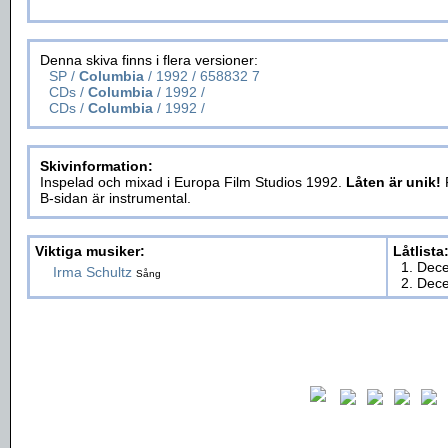
Denna skiva finns i flera versioner:
SP /
Columbia
/ 1992 / 658832 7
CDs /
Columbia
/ 1992 /
CDs /
Columbia
/ 1992 /
Skivinformation:
Inspelad och mixad i Europa Film Studios 1992.
Låten är unik!
F
B-sidan är instrumental.
Viktiga musiker:
Låtlista
1. Dec
Irma Schultz
Sång
2. Dec