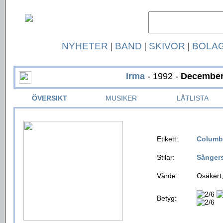
NYHETER
|
BAND
|
SKIVOR
|
BOLA
Irma
- 1992 -
Decembe
ÖVERSIKT
MUSIKER
LÅTLISTA
Etikett:
Columb
Stilar:
Sånger
Värde:
Osäkert,
Betyg: