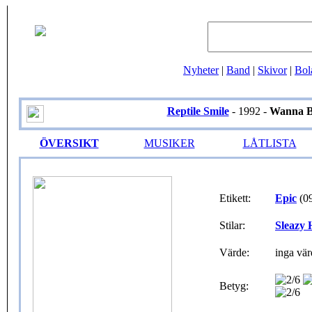
Nyheter
|
Band
|
Skivor
|
Bol
Reptile Smile
- 1992 -
Wanna B
ÖVERSIKT
MUSIKER
LÅTLISTA
Etikett:
Epic
(0
Stilar:
Sleazy
Värde:
inga vär
Betyg: