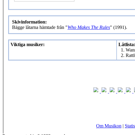
Skivinformation:
Bägge låtarna hämtade från "
Who Makes The Rules
" (1991).
Viktiga musiker:
Låtlista
1. Wan
2. Ratt
Om Musikon
|
Statis