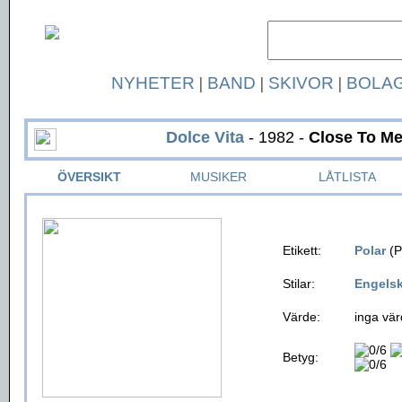
NYHETER
|
BAND
|
SKIVOR
|
BOLA
Dolce Vita
- 1982 -
Close To Me
ÖVERSIKT
MUSIKER
LÅTLISTA
Etikett:
Polar
(P
Stilar:
Engels
Värde:
inga vär
Betyg: