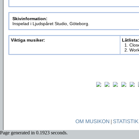
Skivinformation:
Inspelad i Ljudspåret Studio, Göteborg.
Viktiga musiker:
Låtlista
1. Clos
2. Work
OM MUSIKON
|
STATISTIK
Page generated in 0.1923 seconds.