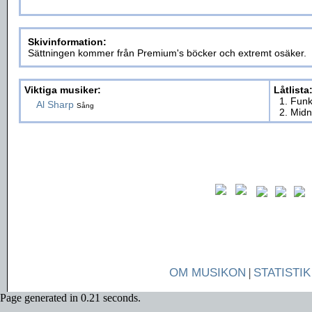
Skivinformation:
Sättningen kommer från Premium's böcker och extremt osäker.
Viktiga musiker:
Låtlista
1. Fun
Al Sharp
Sång
2. Midn
OM MUSIKON
|
STATISTIK
Page generated in 0.21 seconds.