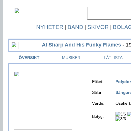
NYHETER
|
BAND
|
SKIVOR
|
BOLA
Al Sharp And His Funky Flames
- 1
ÖVERSIKT
MUSIKER
LÅTLISTA
Etikett:
Polydor
Stilar:
Sångar
Värde:
Osäkert,
Betyg: