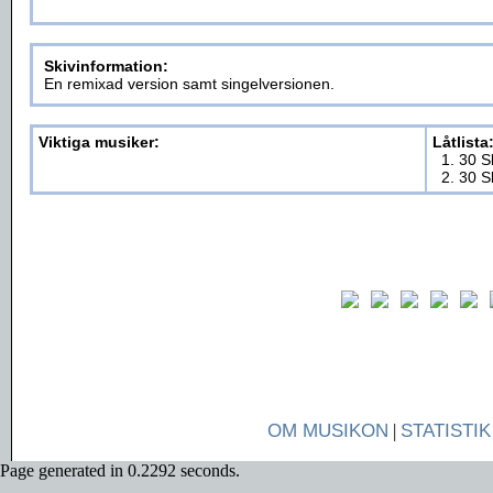
Skivinformation:
En remixad version samt singelversionen.
Viktiga musiker:
Låtlista
1. 30 S
2. 30 S
OM MUSIKON
|
STATISTIK
Page generated in 0.2292 seconds.