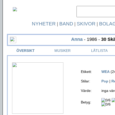
NYHETER
|
BAND
|
SKIVOR
|
BOLA
Anna
- 1986 -
30 Skä
ÖVERSIKT
MUSIKER
LÅTLISTA
Etikett:
WEA
(2
Stilar:
Pop
|
R
Värde:
inga vär
Betyg: