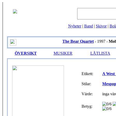
Nyheter
|
Band
|
Skivor
|
Bol
The Bear Quartet
- 1997 -
Mob
ÖVERSIKT
MUSIKER
LÅTLISTA
Etikett:
A West 
Stilar:
Mespo
Värde:
inga vär
Betyg: