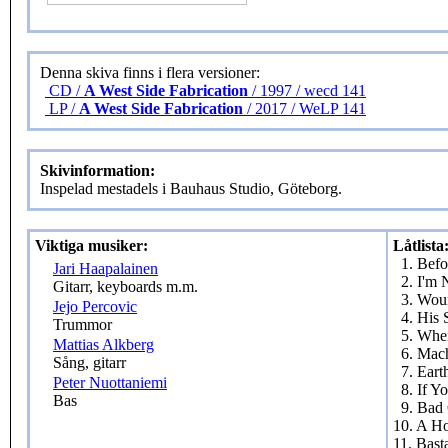
Denna skiva finns i flera versioner:
CD /
A West Side Fabrication
/ 1997 / wecd 141
LP /
A West Side Fabrication
/ 2017 / WeLP 141
Skivinformation:
Inspelad mestadels i Bauhaus Studio, Göteborg.
Viktiga musiker:
Låtlista
1. Befo
Jari Haapalainen
2. I'm 
Gitarr, keyboards m.m.
3. Wou
Jejo Percovic
4. His 
Trummor
5. Whe
Mattias Alkberg
6. Mac
Sång, gitarr
7. Eart
Peter Nuottaniemi
8. If Y
Bas
9. Bad
10. A H
11. Bast