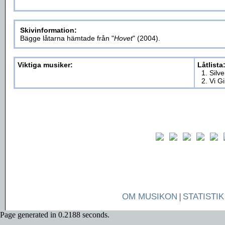
Skivinformation:
Bägge låtarna hämtade från "
Hovet
" (2004).
Viktiga musiker:
Låtlista
1. Silve
2. Vi G
OM MUSIKON
|
STATISTIK
Page generated in 0.2188 seconds.