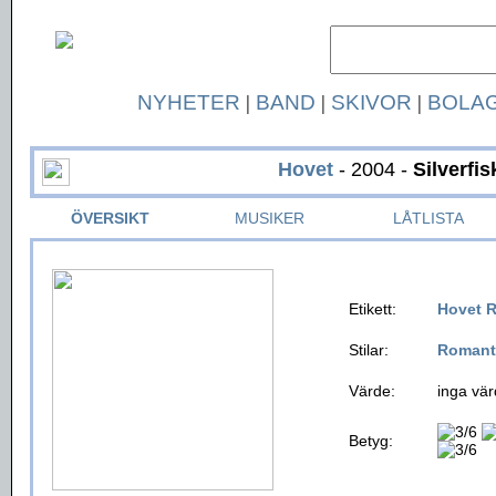
NYHETER
|
BAND
|
SKIVOR
|
BOLA
Hovet
- 2004 -
Silverfi
ÖVERSIKT
MUSIKER
LÅTLISTA
Etikett:
Hovet 
Stilar:
Romant
Värde:
inga vär
Betyg: