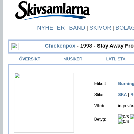
NYHETER
|
BAND
|
SKIVOR
|
BOLA
Chickenpox
- 1998 -
Stay Away Fr
ÖVERSIKT
MUSIKER
LÅTLISTA
Etikett:
Burning
Stilar:
SKA
|
R
Värde:
inga vär
Betyg: