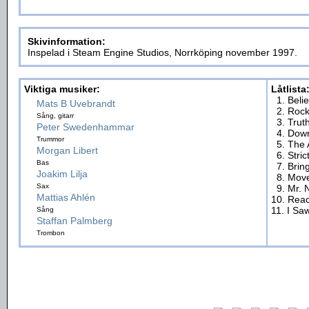
Skivinformation:
Inspelad i Steam Engine Studios, Norrköping november 1997.
Viktiga musiker:
Låtlista
1. Beli
Mats B Uvebrandt
2. Rock
Sång, gitarr
3. Trut
Peter Swedenhammar
4. Dow
Trummor
5. The 
Morgan Libert
6. Stri
Bas
7. Brin
Joakim Lilja
8. Mov
Sax
9. Mr. 
Mattias Ahlén
10. Rea
11. I Sa
Sång
Staffan Palmberg
Trombon