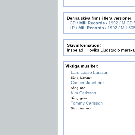
Denna skiva finns i flera versioner:
CD /
Mill Records
/ 1992 / MICD 
LP /
Mill Records
/ 1992 / Mill 50
Skivinformation:
Inspelad i Höviks Ljudstudio mars-a
Viktiga musiker:
Lars Lasse Larsson
Sång, klaviatur
Casper Janebrink
Sång, bas
Kim Carlsson
Sång, gitarr
Tommy Carlsson
Sång, trummor