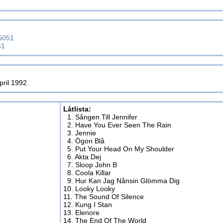
5051
51
pril 1992.
Låtlista:
1. Sången Till Jennifer
2. Have You Ever Seen The Rain
3. Jennie
4. Ögon Blå
5. Put Your Head On My Shoulder
6. Akta Dej
7. Sloop John B
8. Coola Killar
9. Hur Kan Jag Nånsin Glömma Dig
10. Looky Looky
11. The Sound Of Silence
12. Kung I Stan
13. Elenore
14. The End Of The World