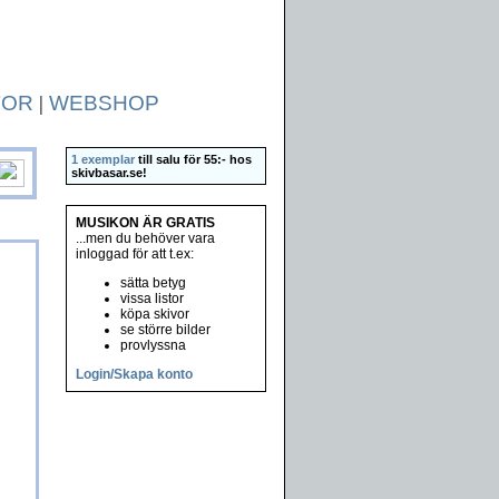
TOR
|
WEBSHOP
1 exemplar
till salu för 55:- hos
skivbasar.se
!
MUSIKON ÄR GRATIS
...men du behöver vara
inloggad för att t.ex:
sätta betyg
vissa listor
köpa skivor
se större bilder
provlyssna
Login/Skapa konto