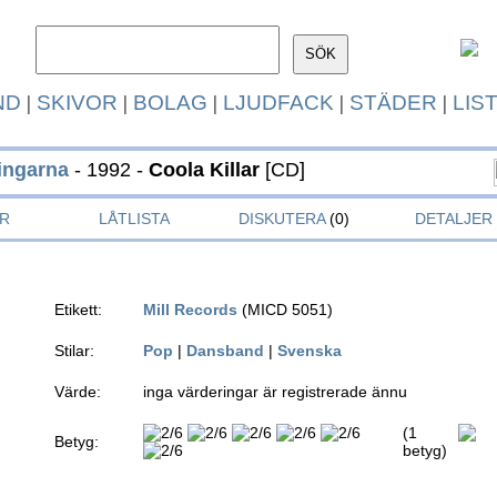
ND
|
SKIVOR
|
BOLAG
|
LJUDFACK
|
STÄDER
|
LIS
ingarna
- 1992 -
Coola Killar
[CD]
R
LÅTLISTA
DISKUTERA
(0)
DETALJER
Etikett:
Mill Records
(MICD 5051)
Stilar:
Pop
|
Dansband
|
Svenska
Värde:
inga värderingar är registrerade ännu
(1
Betyg:
betyg)